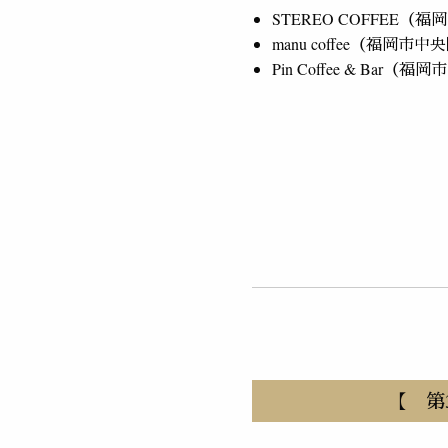
STEREO COFFEE（
manu coffee（福岡市
Pin Coffee & Bar（
【 第3