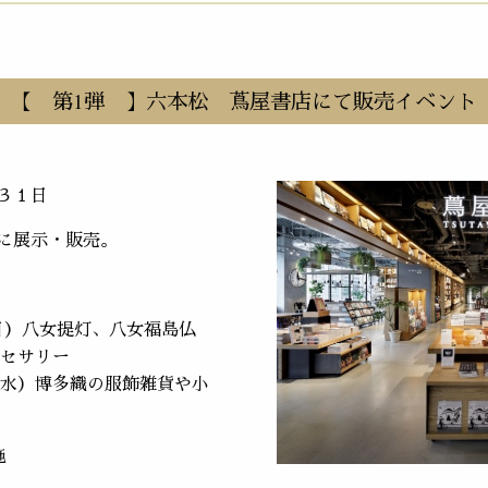
【 第1弾 】六本松 蔦屋書店にて販売イベント
３１日
に展示・販売。
（日）八女提灯、八女福島仏
セサリー
日（水）博多織の服飾雑貨や小
施