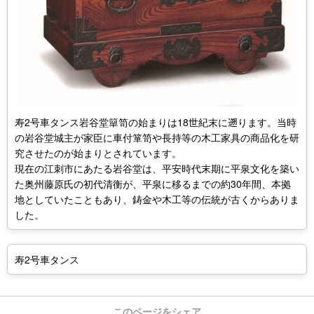
寿2号車タンス岩谷堂簞笥の始まりは18世紀末に遡ります。当時
の岩谷堂城主が家臣に車付箪笥や長持等の木工家具の商品化を研
究させたのが始まりとされています。
現在の江刺市にあたる岩谷堂は、平安時代末期に平泉文化を築い
た奥州藤原氏の初代清衡が、平泉に移るまでの約30年間、本拠
地としていたこともあり、鋳金や木工等の伝統が古くからありま
した。
寿2号車タンス
このページをシェア