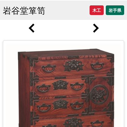
岩谷堂箪笥
木工
岩手県
＜
＞