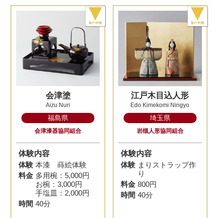
会津塗
江戸木目込人形
Aizu Nuri
Edo Kimekomi Ningyo
福島県
埼玉県
会津漆器協同組合
岩槻人形協同組合
体験内容
体験内容
体験
本漆 蒔絵体験
体験
まりストラップ作
り
料金
多用椀：5,000円
お椀：3,000円
料金
800円
手塩皿：2,000円
時間
40分
時間
40分