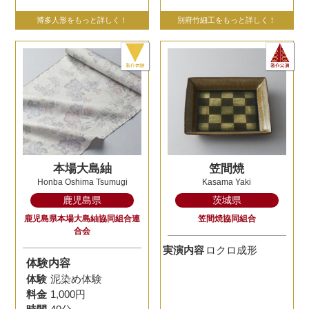
博多人形をもっと詳しく！
別府竹細工をもっと詳しく！
本場大島紬
笠間焼
Honba Oshima Tsumugi
Kasama Yaki
鹿児島県
茨城県
鹿児島県本場大島紬協同組合連
笠間焼協同組合
合会
実演内容
ロクロ成形
体験内容
体験
泥染め体験
料金
1,000円