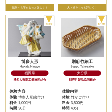
紀州へら竿をもっと詳しく！
大内塗をもっと詳しく！
博多人形
別府竹細工
Hakata Ningyo
Beppu Takezaiku
福岡県
大分県
博多人形商工業協同組合
別府竹製品協同組合
体験内容
体験内容
体験
博多人形絵付け
体験
竹かご作り
料金
1,000円
料金
3,500円
時間
30分
時間
40分