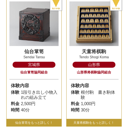
仙台箪笥
天童将棋駒
Sendai Tansu
Tendo Shogi Koma
宮城県
山形県
仙台箪笥協同組合
山形県将棋駒協同組合
体験内容
体験内容
体験
1段引き出し小物入
体験
根付駒 書き駒体
れの組み立て
験
料金
2,500円
料金
1,000円
時間
40分
時間
30分
仙台箪笥をもっと詳しく！
天童将棋駒をもっと詳しく！