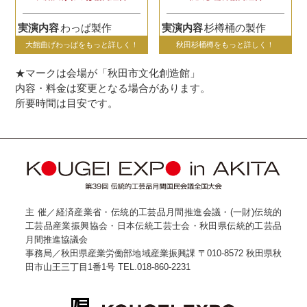
実演内容
わっぱ製作
実演内容
杉樽桶の製作
大館曲げわっぱをもっと詳しく！
秋田杉桶樽をもっと詳しく！
★マークは会場が「秋田市文化創造館」
内容・料金は変更となる場合があります。
所要時間は目安です。
主 催／経済産業省・伝統的工芸品月間推進会議・(一財)伝統的
工芸品産業振興協会・日本伝統工芸士会・秋田県伝統的工芸品
月間推進協議会
事務局／秋田県産業労働部地域産業振興課 〒010-8572 秋田県秋
田市山王三丁目1番1号 TEL.018-860-2231