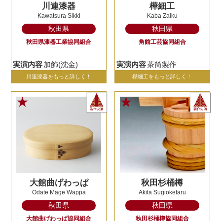
川連漆器
樺細工
Kawatsura Sikki
Kaba Zaiku
秋田県
秋田県
秋田県漆器工業協同組合
角館工芸協同組合
実演内容
加飾(沈金)
実演内容
茶筒製作
川連漆器をもっと詳しく！
樺細工をもっと詳しく！
大館曲げわっぱ
秋田杉桶樽
Odate Mage Wappa
Akita Sugioketaru
秋田県
秋田県
大館曲げわっぱ協同組合
秋田杉桶樽協同組合