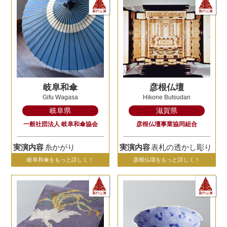
岐阜和傘
彦根仏壇
Gifu Wagasa
Hikone Butsudan
岐阜県
滋賀県
一般社団法人 岐阜和傘協会
彦根仏壇事業協同組合
実演内容
糸かがり
実演内容
表札の透かし彫り
岐阜和傘をもっと詳しく！
彦根仏壇をもっと詳しく！