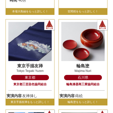
時間
40分
本場大島紬をもっと詳しく！
笠間焼をもっと詳しく！
東京手描友禅
輪島塗
Tokyo Tegaki Yuzen
Wajima Nuri
東京都
石川県
東京都工芸染色協同組合
輪島漆器商工業協同組合
実演内容
友禅挿し
実演内容
蒔絵
東京手描友禅をもっと詳しく！
輪島塗をもっと詳しく！