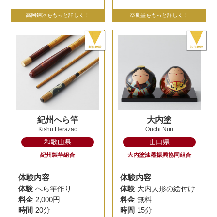
高岡銅器をもっと詳しく！
奈良墨をもっと詳しく！
紀州へら竿
大内塗
Kishu Herazao
Ouchi Nuri
和歌山県
山口県
紀州製竿組合
大内塗漆器振興協同組合
体験内容
体験内容
体験
へら竿作り
体験
大内人形の絵付け
料金
2,000円
料金
無料
時間
20分
時間
15分