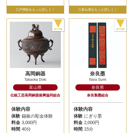
江戸押絵をもっと詳しく！
三条仏壇をもっと詳しく！
高岡銅器
奈良墨
Takaoka Doki
Nara Sumi
富山県
奈良県
伝統工芸高岡銅器振興協同組合
奈良製墨組合
体験内容
体験内容
体験
錫板の彫金体験
体験
にぎり墨
料金
3,000円
料金
2,000円
時間
40分
時間
15分