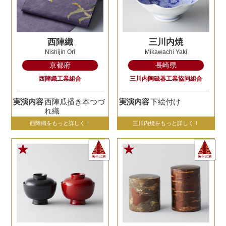
西陣織
三川内焼
Nishijin Ori
Mikawachi Yaki
京都府
長崎県
西陣織工業組合
三川内陶磁器工業協同組合
実演内容
西陣瓜掻き本つづ
実演内容
下絵付け
れ織
西陣織をもっと詳しく！
三川内焼をもっと詳しく！